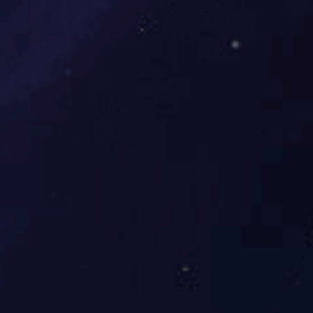
扫二维码用手机看
上一个
:
中国五金行业市场发展五大问题简析
下一个
:
五金配件加工属于哪个类型？加工分类！
上一个
:
中国五金行业市场发展五大问题简析
下一个
:
五金配件加工属于哪个类型？加工分类！

客户留言

*
留言内容：
电话：
邮箱：
*
验证码：
提交