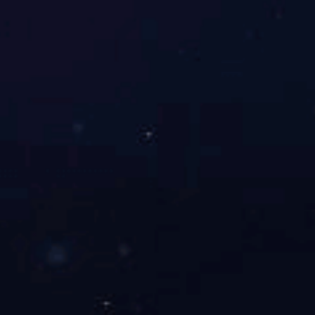
首页
关于我们
公司简介
合作伙伴
企业文化
发展历程
资质荣誉
实力展示
开云(中国)
汽车部品
网络通讯设备
手机与笔记本
照明专区
其它专区
应用领域
开云网页版·官方站在线登入
公司新闻
行业资讯
开云(中国)
人才招聘
联系方式
EN
惠州 • 宏达五金
无锡 • 东发精密
地址:
广东省惠州市仲恺高新区惠台和畅东六路7号
电话:
0752-5855398
邮箱:
hdm@hongda-metal.com
地址:
无锡市锡山经济技术开发区东盛路东部科技园2129号4