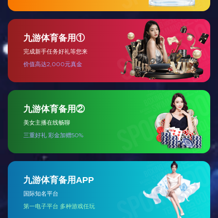
零售价
0.0
Yuan
市场价
0.0
Yuan
浏览量:
1000
产品编号
数量
-
+
库存:
开云(中国)
所属分类
返回列表

1
分享
企业实力
实力展示
产品描述
参数