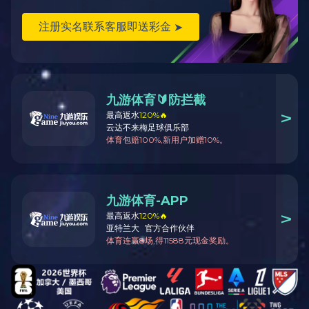
0752-5855398
EN
1
首页
/
开云(中国)
/
汽车部品
/
显示器后背盖板
开云(中国)
全部分类


开云(中国)
惠州：
0752-5855398