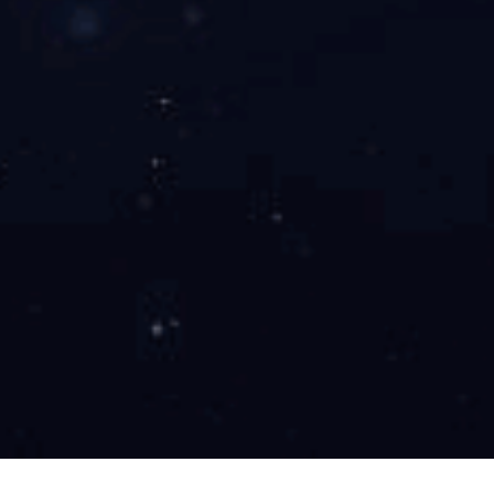
为您量身定制专业五金模具
生产优势
以“效率高、质量好、服务优”响誉业界
公司总投资5000万元人民币，自建有花园式厂房，占地面积
15000平方米，员工450余人。配有90台冲压机，每天24小时不
间断生产。