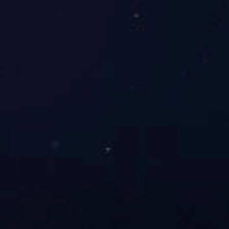
准时交货为客户做好售后服务
价格优势
量身定制，原厂采购。为您省钱！
经验丰富
保持上等水平，走在行业前端
售后优势
用户至上，原厂保修。让您省心！
宏达4大优势