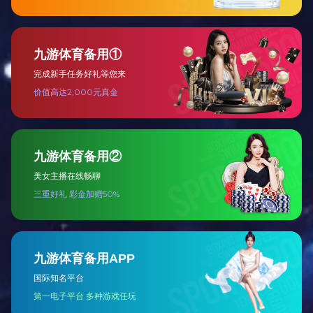
零售价
0.0
Yuan
市场价
0.0
Yuan
浏览量:
1000
产品编号
数量
-
+
库存:
开云(中国)
所属分类
返回列表

1
分享
企业实力
实力展示
产品描述
参数