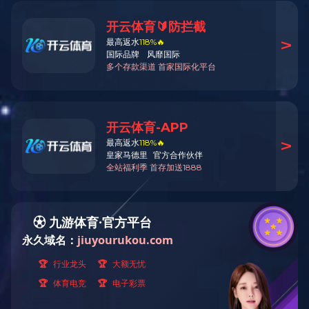
其它专区
应用领域
开云网页版·官方站在线登入

公司新闻
行业资讯
开云(中国)

人才招聘
联系方式
EN