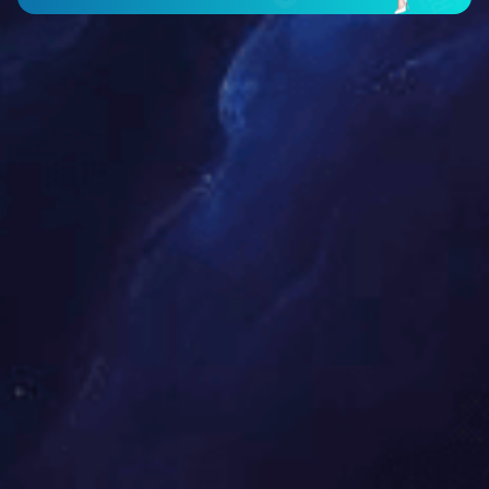
扫二维码用手机看
未找到相应参数组，请于后台属性模板中添加
上一个
金属框
下一个
金属盖
开云网页版·官方站在线登入
东发精密部件（无锡）有限公司
宏达五金有限公司成立于2001年，(其前身东发五金公司成立
于1989年4月)，现座落于风景美丽的惠州仲恺高新区工业园，
占地面积15000平方米，员工450余人。
公司专业加工生产精密冲压零部件，业务涵盖结构件的模具开
发，冲压成型、散热器、压铸、CNC机加工、车床加工、数
控成型、激光焊接、蚀刻、组装等一站式服务。
本公司在产品的生产上已积累有丰富的经验，产品质量有一个